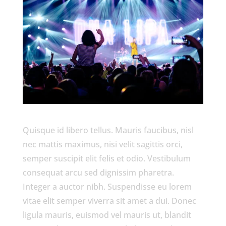
Quisque id libero tellus. Mauris faucibus, nisl
nec mattis maximus, nisi velit sagittis orci,
semper suscipit elit felis et odio. Vestibulum
consequat arcu sed dignissim pharetra.
Integer a auctor nibh. Suspendisse eu lorem
vitae elit semper viverra sit amet a dui. Donec
ligula mauris, euismod vel mauris ut, blandit