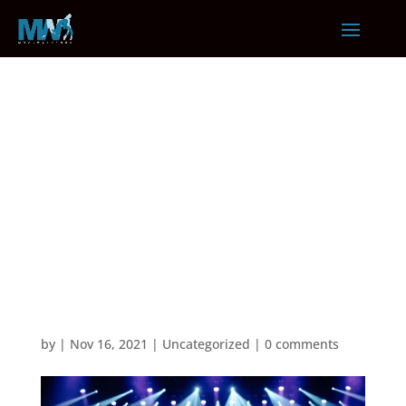
Ut Enim Ad Minim
Veniam Quis
Nostrud
Exercitation
by
|
Nov 16, 2021
|
Uncategorized
|
0 comments