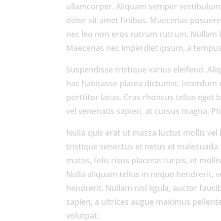
ullamcorper. Aliquam semper vestibulum u
dolor sit amet finibus. Maecenas posuere 
nec leo non eros rutrum rutrum. Nullam l
Maecenas nec imperdiet ipsum, a tempus tu
Suspendisse tristique varius eleifend. A
hac habitasse platea dictumst. Interdum 
porttitor lacus. Cras rhoncus tellus eget 
vel venenatis sapien, at cursus magna. P
Nulla quis erat ut massa luctus mollis vel
tristique senectus et netus et malesuada 
mattis, felis risus placerat turpis, et molli
Nulla aliquam tellus in neque hendrerit, 
hendrerit. Nullam nisl ligula, auctor fauc
sapien, a ultrices augue maximus pellentes
volutpat.