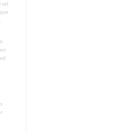
 vel
sque
.
In
non
Sed
is
or