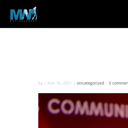
Excepteur Sint
Proident
by
|
Nov 16, 2021
|
Uncategorized
|
0 commen