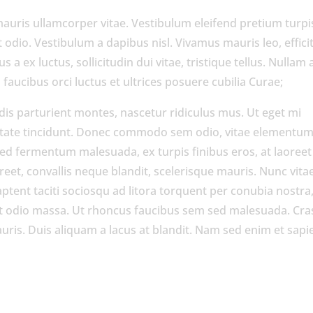
uris ullamcorper vitae. Vestibulum eleifend pretium turpis
t odio. Vestibulum a dapibus nisl. Vivamus mauris leo, effici
s a ex luctus, sollicitudin dui vitae, tristique tellus. Nullam 
faucibus orci luctus et ultrices posuere cubilia Curae;
dis parturient montes, nascetur ridiculus mus. Ut eget mi
tate tincidunt. Donec commodo sem odio, vitae elementu
ed fermentum malesuada, ex turpis finibus eros, at laoreet
oreet, convallis neque blandit, scelerisque mauris. Nunc vita
aptent taciti sociosqu ad litora torquent per conubia nostra
t odio massa. Ut rhoncus faucibus sem sed malesuada. Cra
is. Duis aliquam a lacus at blandit. Nam sed enim et sapi