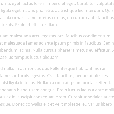
rna, eget luctus lorem imperdiet eget. Curabitur vulputate
ligula eget mauris pharetra, ac tristique leo interdum. Qui
acinia urna sit amet metus cursus, eu rutrum ante faucibus
rpis. Proin et efficitur diam.
liquam malesuada arcu egestas orci faucibus condimentum. 
et malesuada fames ac ante ipsum primis in faucibus. Sed 
bibendum lacinia. Nulla cursus pharetra metus eu efficitur. 
hasellus tempus luctus aliquam.
 id nulla. In at rhoncus dui. Pellentesque habitant morbi
fames ac turpis egestas. Cras faucibus, neque ut ultrices
s nisi ligula in tellus. Nullam a odio at ipsum porta eleifend.
venenatis blandit sem congue. Proin luctus lacus a ante moll
ibus ex id, suscipit consequat lorem. Curabitur sodales auct
que. Donec convallis elit et velit molestie, eu varius libero