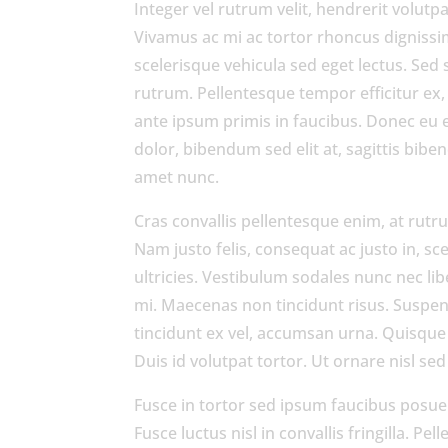
Integer vel rutrum velit, hendrerit volutpa
Vivamus ac mi ac tortor rhoncus dignissim.
scelerisque vehicula sed eget lectus. Sed
rutrum. Pellentesque tempor efficitur ex
ante ipsum primis in faucibus. Donec eu 
dolor, bibendum sed elit at, sagittis bibe
amet nunc.
Cras convallis pellentesque enim, at rutru
Nam justo felis, consequat ac justo in, sce
ultricies. Vestibulum sodales nunc nec li
mi. Maecenas non tincidunt risus. Suspend
tincidunt ex vel, accumsan urna. Quisque 
Duis id volutpat tortor. Ut ornare nisl sed
Fusce in tortor sed ipsum faucibus posuer
Fusce luctus nisl in convallis fringilla. Pe