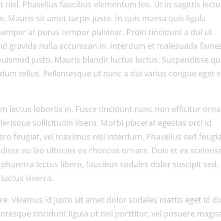
t nisl. Phasellus faucibus elementum leo. Ut in sagittis lectu
 Mauris sit amet turpis justo. In quis massa quis ligula
 semper at purus tempor pulvinar. Proin tincidunt a dui ut
, id gravida nulla accumsan in. Interdum et malesuada fame
euismod justo. Mauris blandit luctus luctus. Suspendisse 
ndum tellus. Pellentesque ut nunc a dui varius congue eget s
m lectus lobortis in. Fusce tincidunt nunc non efficitur orna
lerisque sollicitudin libero. Morbi placerat egestas orci id
bero feugiat, vel maximus nisi interdum. Phasellus sed feugi
isse eu leo ultricies ex rhoncus ornare. Duis et ex sceleris
pharetra lectus libero, faucibus sodales dolor suscipit sed.
 luctus viverra.
e. Vivamus id justo sit amet dolor sodales mattis eget id du
llentesque tincidunt ligula ut nisl porttitor, vel posuere magn