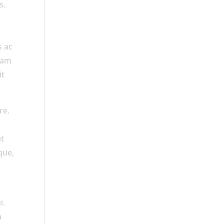
s.
s ac
quam
it
re.
at
que,
i.
a