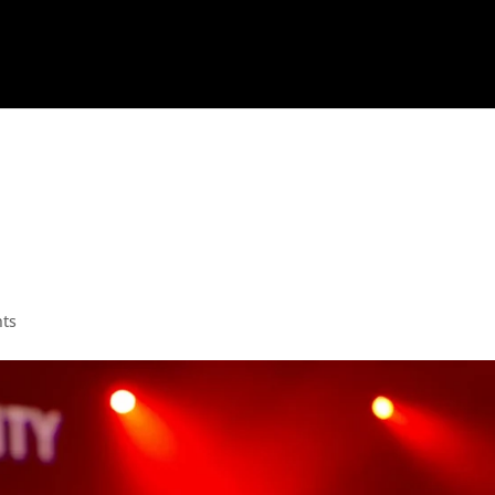
 Occaecat Cupidatat N
ts