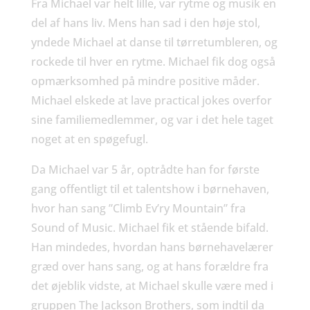
Fra Michael var helt lille, var rytme og musik en
del af hans liv. Mens han sad i den høje stol,
yndede Michael at danse til tørretumbleren, og
rockede til hver en rytme. Michael fik dog også
opmærksomhed på mindre positive måder.
Michael elskede at lave practical jokes overfor
sine familiemedlemmer, og var i det hele taget
noget at en spøgefugl.
Da Michael var 5 år, optrådte han for første
gang offentligt til et talentshow i børnehaven,
hvor han sang ”Climb Ev’ry Mountain” fra
Sound of Music. Michael fik et stående bifald.
Han mindedes, hvordan hans børnehavelærer
græd over hans sang, og at hans forældre fra
det øjeblik vidste, at Michael skulle være med i
gruppen The Jackson Brothers, som indtil da