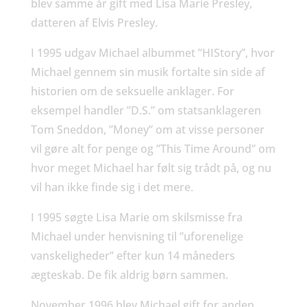
blev samme år gift med Lisa Marie Presley,
datteren af Elvis Presley.
I 1995 udgav Michael albummet ”HIStory”, hvor
Michael gennem sin musik fortalte sin side af
historien om de seksuelle anklager. For
eksempel handler ”D.S.” om statsanklageren
Tom Sneddon, ”Money” om at visse personer
vil gøre alt for penge og ”This Time Around” om
hvor meget Michael har følt sig trådt på, og nu
vil han ikke finde sig i det mere.
I 1995 søgte Lisa Marie om skilsmisse fra
Michael under henvisning til ”uforenelige
vanskeligheder” efter kun 14 måneders
ægteskab. De fik aldrig børn sammen.
November 1996 blev Michael gift for anden