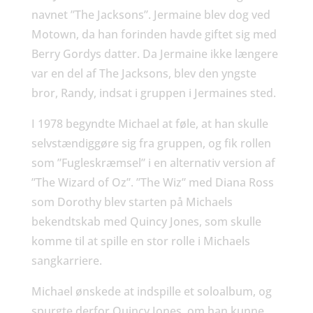
navnet ”The Jacksons”. Jermaine blev dog ved
Motown, da han forinden havde giftet sig med
Berry Gordys datter. Da Jermaine ikke længere
var en del af The Jacksons, blev den yngste
bror, Randy, indsat i gruppen i Jermaines sted.
I 1978 begyndte Michael at føle, at han skulle
selvstændiggøre sig fra gruppen, og fik rollen
som ”Fugleskræmsel” i en alternativ version af
”The Wizard of Oz”. ”The Wiz” med Diana Ross
som Dorothy blev starten på Michaels
bekendtskab med Quincy Jones, som skulle
komme til at spille en stor rolle i Michaels
sangkarriere.
Michael ønskede at indspille et soloalbum, og
spurgte derfor Quincy Jones, om han kunne