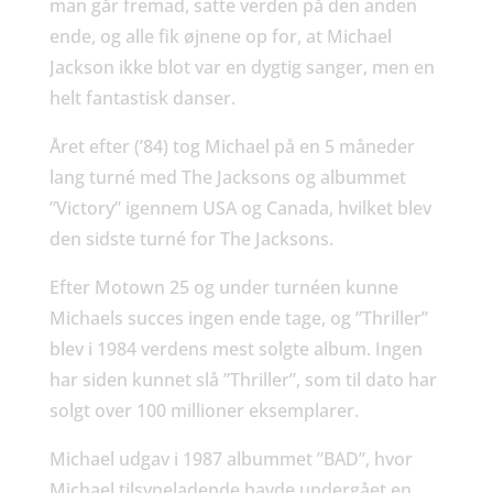
man går fremad, satte verden på den anden
ende, og alle fik øjnene op for, at Michael
Jackson ikke blot var en dygtig sanger, men en
helt fantastisk danser.
Året efter (’84) tog Michael på en 5 måneder
lang turné med The Jacksons og albummet
”Victory” igennem USA og Canada, hvilket blev
den sidste turné for The Jacksons.
Efter Motown 25 og under turnéen kunne
Michaels succes ingen ende tage, og ”Thriller”
blev i 1984 verdens mest solgte album. Ingen
har siden kunnet slå ”Thriller”, som til dato har
solgt over 100 millioner eksemplarer.
Michael udgav i 1987 albummet ”BAD”, hvor
Michael tilsyneladende havde undergået en