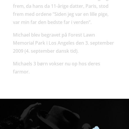
frem, da hans da 11-årige datter, Paris, stod
frem med ordene ”Siden jeg var en lille pige,
var min far den bedste far i verden”.
Michael blev begravet på Forest Lawn
Memorial Park i Los Angeles den 3. september
2009 (4. september dansk tid).
Michaels 3 børn vokser nu op hos deres
farmor.