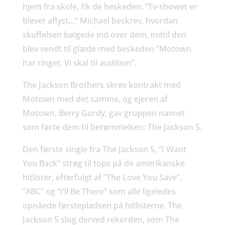
hjem fra skole, fik de beskeden. ”Tv-showet er
blevet aflyst…” Michael beskrev, hvordan
skuffelsen bølgede ind over dem, indtil den
blev vendt til glæde med beskeden ”Motown
har ringet. Vi skal til audition”.
The Jackson Brothers skrev kontrakt med
Motown med det samme, og ejeren af
Motown, Berry Gordy, gav gruppen navnet
som førte dem til berømmelsen: The Jackson 5.
Den første single fra The Jackson 5, ”I Want
You Back” strøg til tops på de amerikanske
hitlister, efterfulgt af ”The Love You Save”,
”ABC” og ”I’ll Be There” som alle ligeledes
opnåede førstepladsen på hitlisterne. The
Jackson 5 slog derved rekorden, som The