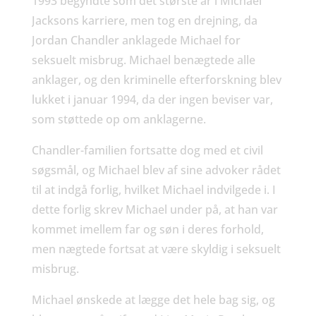
1993 begyndte som det største år i Michael
Jacksons karriere, men tog en drejning, da
Jordan Chandler anklagede Michael for
seksuelt misbrug. Michael benægtede alle
anklager, og den kriminelle efterforskning blev
lukket i januar 1994, da der ingen beviser var,
som støttede op om anklagerne.
Chandler-familien fortsatte dog med et civil
søgsmål, og Michael blev af sine advoker rådet
til at indgå forlig, hvilket Michael indvilgede i. I
dette forlig skrev Michael under på, at han var
kommet imellem far og søn i deres forhold,
men nægtede fortsat at være skyldig i seksuelt
misbrug.
Michael ønskede at lægge det hele bag sig, og