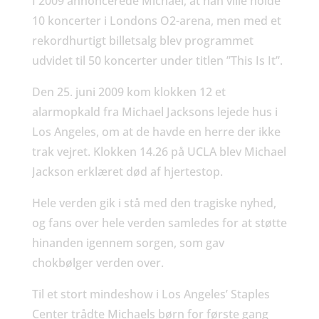
I 2009 annoncerede Michael, at han ville holde
10 koncerter i Londons O2-arena, men med et
rekordhurtigt billetsalg blev programmet
udvidet til 50 koncerter under titlen ”This Is It”.
Den 25. juni 2009 kom klokken 12 et
alarmopkald fra Michael Jacksons lejede hus i
Los Angeles, om at de havde en herre der ikke
trak vejret. Klokken 14.26 på UCLA blev Michael
Jackson erklæret død af hjertestop.
Hele verden gik i stå med den tragiske nyhed,
og fans over hele verden samledes for at støtte
hinanden igennem sorgen, som gav
chokbølger verden over.
Til et stort mindeshow i Los Angeles’ Staples
Center trådte Michaels børn for første gang