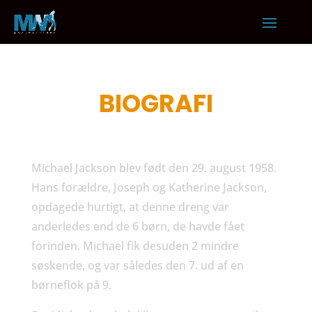
BIOGRAFI
Michael Jackson blev født den 29. august 1958.
Hans forældre, Joseph og Katherine Jackson,
opdagede hurtigt, at denne dreng var
anderledes end de 6 børn, de havde fået
forinden. Michael fik desuden 2 mindre
søskende, og var således den 7. ud af en
børneflok på 9.